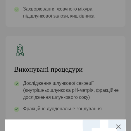
Захворювання жовчного міхура,
підшлункової залози, кишківника
Виконувані процедури
Дослідження шлункової секреції
(внутрішньошлункова рН-метрія, фракційне
дослідження шлункового соку)
Фракційне дуоденальне зондування