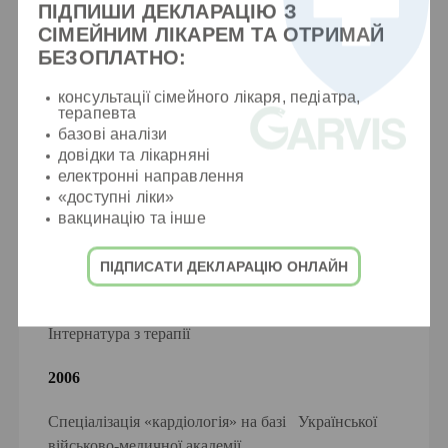
ПІДПИШИ ДЕКЛАРАЦІЮ З
СІМЕЙНИМ ЛІКАРЕМ ТА ОТРИМАЙ
БЕЗОПЛАТНО:
консультації сімейного лікаря, педіатра,
Освіта
терапевта
базові аналізи
2003
довідки та лікарняні
електронні направлення
«доступні ліки»
Вища Дніпропетровський національний
вакцинацію та інше
університет ім. О. Гончара за спеціальністю
«Лікувальна справа», кваліфікація лікар
ПІДПИСАТИ ДЕКЛАРАЦІЮ ОНЛАЙН
2004
Інтернатура з терапії
2006
Спеціалізація «кардіологія» на базі Української
військово-медичної академії