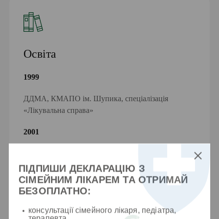
Освіта
1999
ДДМА, КМАПО ім. Шупика, спеціалізація
«Лікувальна справа»
2001
Київська медична академія післядипломної освіти
ім. Шупика , оториноларингологія
ПІДПИШИ ДЕКЛАРАЦІЮ З
СІМЕЙНИМ ЛІКАРЕМ ТА ОТРИМАЙ
БЕЗОПЛАТНО:
консультації сімейного лікаря, педіатра,
терапевта