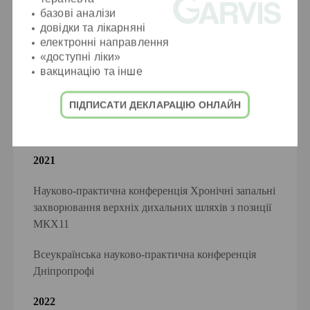
базові аналізи
довідки та лікарняні
електронні направлення
Курси і конференції
«доступні ліки»
вакцинацію та інше
2019
ПІДПИСАТИ ДЕКЛАРАЦІЮ ОНЛАЙН
Технічне вдосконалення «Отоларингологія» м.
Дніпро
2021
Науково-практична конференція Хронічні запальні
захворювання верхніх дихальних шляхів з позиції
МКХ11
Всеукраїнська науково-практична конференція
Дніпропрофі
2022