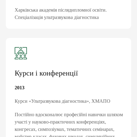
електронні направлення
Харківська академія післядипломної освіти.
«доступні ліки»
Спеціалізація ультразвукова діагностика
вакцинацію та інше
Курси і конференції
2013
Курси «Ультразвукова діагностика», ХМАПО
Постійно вдосконалює професійні навички шляхом
участі у науково-практичних конференціях,
конгресах, симпозіумах, тематичних семінарах,
майстер-класах, фахових школах, симуляційних