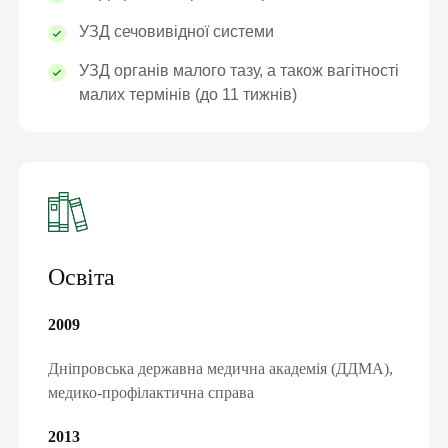
УЗД сечовивідної системи
УЗД органів малого тазу, а також вагітності
малих термінів (до 11 тижнів)
Освіта
ПІДПИШИ ДЕКЛАРАЦІЮ З
СІМЕЙНИМ ЛІКАРЕМ ТА ОТРИМАЙ
2009
БЕЗОПЛАТНО:
Дніпровська державна медична академія (ДДМА),
консультації сімейного лікаря, педіатра,
медико-профілактична справа
терапевта
базові аналізи
2013
довідки та лікарняні