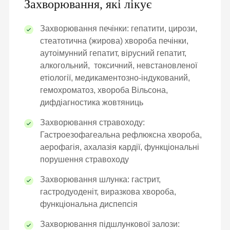
Захворювання, які лікує
Захворювання печінки: гепатити, цирози,
стеатотична (жирова) хвороба печінки,
аутоімунний гепатит, вірусний гепатит,
алкогольний, токсичний, невстановленої
етіології, медикаментозно-індукований,
гемохроматоз, хвороба Вільсона,
дифдіагностика жовтяниць
Захворювання стравоходу:
Гастроезофагеальна рефлюксна хвороба,
аерофагія, ахалазія кардії, функціональні
порушення стравоходу
Захворювання шлунка: гастрит,
гастродуоденіт, виразкова хвороба,
функціональна диспепсія
Захворювання підшлункової залози: