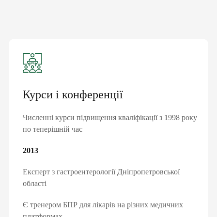
ЛАРАЦІЮ З СІМЕЙНИ
Курси і конференції
ОТРИМАЙ БЕЗОПЛАТНО
Численні курси підвищення кваліфікації з 1998 року
по теперішній час
ного лікаря, педіатра, терапевт
2013
Експерт з гастроентерології Дніпропетровської
ні
області
влення
Є тренером БПР для лікарів на різних медичних
платформах