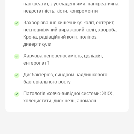
панкреатит, з ускладеннями, панкреатична
недостатність, кісти, конкременти
Захворювання кишечнику: коліт, ентерит,
неспецифічний виразковий коліт, хвороба
Крона, радіаційний коліт, поліпоз,
дивертикули
Харчова непереносимість, целіакія,
ентеропатії
Дисбактеріоз, синдром надлишкового
бактеріального росту
Патологія жовчо-вивідної системи: ЖКХ,
холецистити, дискінезії, аномалії