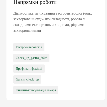
Напрямки роботи
Діагностика та лікування гастроентерологічних
захворювань будь- якої складності, робота зі
складними експертними хворими, рідкими
захворюваннями
Гастроентерологія
Check_up_gastro_360°
Профільні фахівці
Garvis_check_up
Онлайн-консультація лікаря