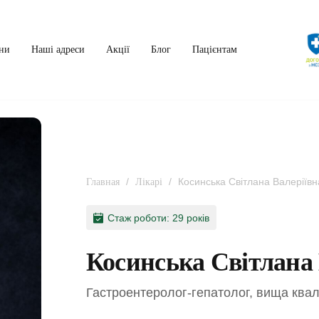
ни
Наші адреси
Акції
Блог
Пацієнтам
/
/
Косинська Світлана Валеріївн
Главная
Лікарі
Стаж роботи: 29 років
Косинська Світлана 
Гастроентеролог-гепатолог, вища квал