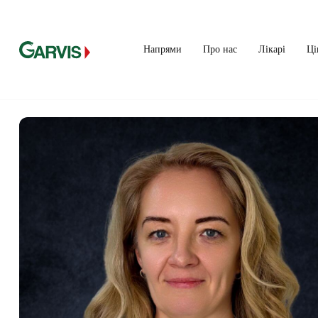
Напрями
Про нас
Лікарі
Ці