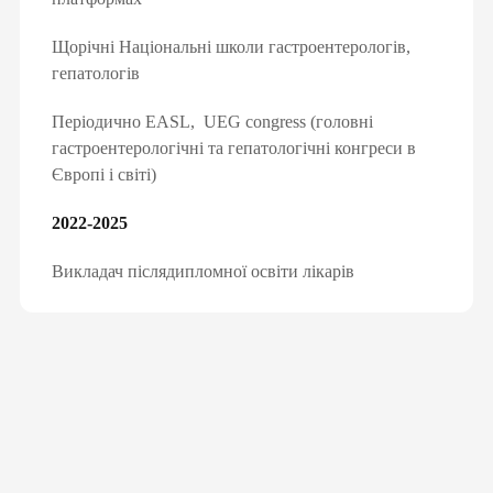
е
Щорічні Національні школи гастроентерологів,
гепатологів
АРАЦІЮ ОНЛАЙН
Періодично EASL, UEG congress (головні
гастроентерологічні та гепатологічні конгреси в
Європі і світі)
2022-2025
Викладач післядипломної освіти лікарів