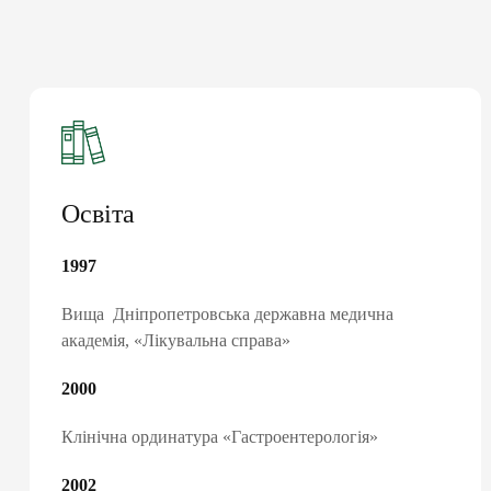
ПІДПИШИ ДЕК
Освіта
ЛІКАРЕМ ТА 
1997
Вища Дніпропетровська державна медична
консультації сімей
академія, «Лікувальна справа»
базові аналізи
2000
довідки та лікарня
електронні напра
Клінічна ординатура «Гастроентерологія»
«доступні ліки»
2002