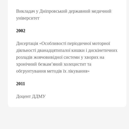
вакцинацію та інш
Викладач у Дніпровський державний медичний
університет
ПІДПИСАТИ ДЕКЛ
2002
Дисертація «Особливості періодичної моторної
діяльності дванадцятипалої кишки і дискінетичних
розладів жовчовивідної системи у хворих на
хронічний безкам’яний холецистит та
обгрунтування методів їх лікування»
2011
Доцент ДДМУ