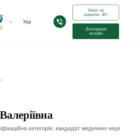
Запис на
скринінг 40+
Укр
Декларація
онлайн
Рус
а
Валеріївна
іфікаційна категорія, кандидат медичних наук