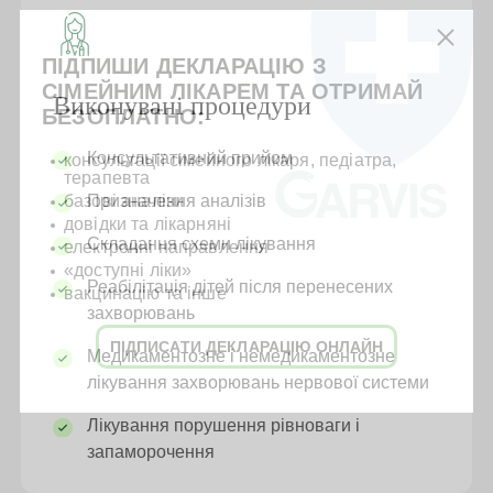
ПІДПИШИ ДЕКЛАРАЦІЮ З
СІМЕЙНИМ ЛІКАРЕМ ТА ОТРИМАЙ
Виконувані процедури
БЕЗОПЛАТНО:
Консультативний прийом
консультації сімейного лікаря, педіатра,
терапевта
базові аналізи
Призначення аналізів
довідки та лікарняні
Складання схеми лікування
електронні направлення
«доступні ліки»
Реабілітація дітей після перенесених
вакцинацію та інше
захворювань
ПІДПИСАТИ ДЕКЛАРАЦІЮ ОНЛАЙН
Медикаментозне і немедикаментозне
лікування захворювань нервової системи
Лікування порушення рівноваги і
запаморочення