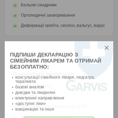
Больові синдроми
Ортопедичні захворювання
Деформації хребта, сколіоз, вальгус, варус
ПІДПИШИ ДЕКЛАРАЦІЮ З
СІМЕЙНИМ ЛІКАРЕМ ТА ОТРИМАЙ
БЕЗОПЛАТНО:
Виконувані процедури
консультації сімейного лікаря, педіатра,
терапевта
Фізична терапія
базові аналізи
довідки та лікарняні
Мануальна терапія
електронні направлення
«доступні ліки»
Постізометрична релаксація (ПІР)
вакцинацію та інше
Відновлення патерну ходи