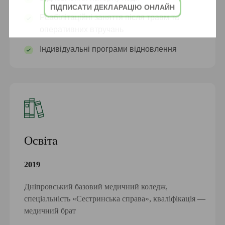
ПІДПИСАТИ ДЕКЛАРАЦІЮ ОНЛАЙН
Реабілітаційні заняття після травм та
оперативних втручань
Індивідуальні програми відновлення
Освіта
2019
Дніпровський базовий медичний коледж,
спеціальність «Сестринська справа», кваліфікація —
медичний брат