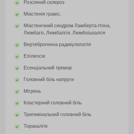
Розсіяний склероз
Міастенія гравіс,
Міастенічний синдром Ламберта-Ітона,
Люмбаго, Люмбалгія, Люмбоішіалгія
Вертеброгенна радикулопатія
Епілепсія
Есенціальний тремор
Головний біль напруги
Мігрень
Кластерний головний біль
Тригемінальний головний біль
Торакалгія