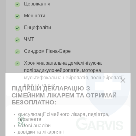
Цервікалгія
Менінгіти
Енцефаліти
ЧМТ
Синдром Гієна-Баре
Хронічна запальна демієлінізуюча
полірадикулонейропатія, моторна
мультифокальна нейропатія, полінейропатії
іншого генезу
ПІДПИШИ ДЕКЛАРАЦІЮ З
СІМЕЙНИМ ЛІКАРЕМ ТА ОТРИМАЙ
БЕЗОПЛАТНО:
консультації сімейного лікаря, педіатра,
терапевта
базові аналізи
довідки та лікарняні