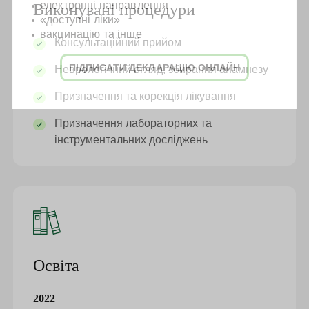
електронні направлення
Виконувані процедури
«доступні ліки»
вакцинацію та інше
Консультаційний прийом
ПІДПИСАТИ ДЕКЛАРАЦІЮ ОНЛАЙН
Неврологічний огляд, збирання анамнезу
Призначення та корекція лікування
Призначення лабораторних та
інструментальних досліджень
Освіта
2022