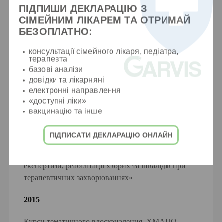
ПІДПИШИ ДЕКЛАРАЦІЮ З
СІМЕЙНИМ ЛІКАРЕМ ТА ОТРИМАЙ
БЕЗОПЛАТНО:
консультації сімейного лікаря, педіатра,
терапевта
базові аналізи
довідки та лікарняні
Курси і конференції
електронні направлення
«доступні ліки»
2014
вакцинацію та інше
Курси тематичного вдосконалення, ДЗ ДМА МОЗ
ПІДПИСАТИ ДЕКЛАРАЦІЮ ОНЛАЙН
України, кафедра МСЕ та реабілітації ФПО,
«Актуальні питання організації соціальної
експертизи, реабілітації хворих та інвалідів при
терапевтичних захворюваннях»
2015
Курси тематичного вдосконалення, ХМАПО,