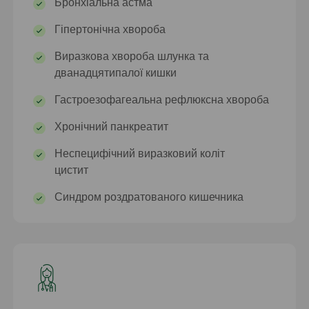
Бронхіальна астма
Гіпертонічна хвороба
Виразкова хвороба шлунка та
дванадцятипалої кишки
Гастроезофагеальна рефлюксна хвороба
Хронічний панкреатит
Неспецифічний виразковий коліт
цистит
Синдром роздратованого кишечника