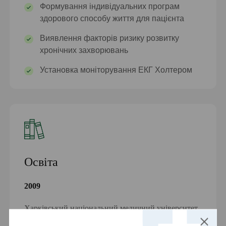
Формування індивідуальних програм
здорового способу життя для пацієнта
Виявлення факторів ризику розвитку
хронічних захворювань
Установка моніторування ЕКГ Холтером
Освіта
2009
Харківський національний медичний університет,
спеціалізація “Лікувальна справа”