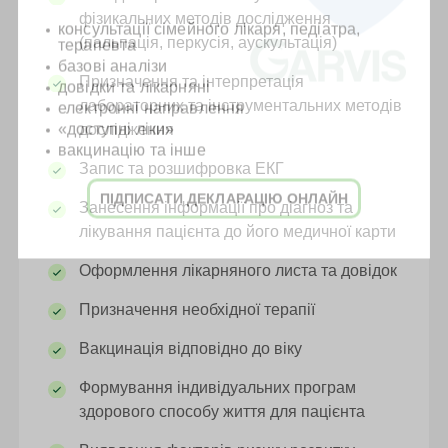
фізикальних методів дослідження
консультації сімейного лікаря, педіатра,
(пальпація, перкусія, аускультація)
терапевта
базові аналізи
Призначення та інтерпретація
довідки та лікарняні
лабораторних та інструментальних методів
електронні направлення
«доступні ліки»
дослідження
вакцинацію та інше
Запис та розшифровка ЕКГ
ПІДПИСАТИ ДЕКЛАРАЦІЮ ОНЛАЙН
Занесення інформації про діагноз та
лікування пацієнта до його медичної карти
Оформлення лікарняного листа та довідок
Призначення необхідної терапії
Вакцинація відповідно до віку
Формування індивідуальних програм
здорового способу життя для пацієнта