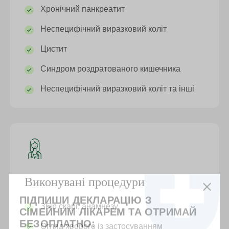
Хронічний панкреатит
Неспецифічний виразковий коліт
Цистит
Синдром роздратованого кишечника
Неспецифічний виразковий коліт та інші
Виконувані процедури
ПІДПИШИ ДЕКЛАРАЦІЮ З
Збір скарг, анамнезу
СІМЕЙНИМ ЛІКАРЕМ ТА ОТРИМАЙ
БЕЗОПЛАТНО:
Огляд хворого із застосуванням