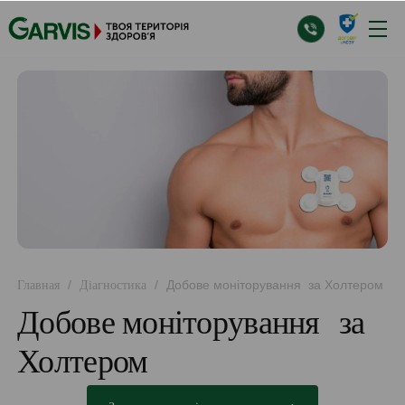
/
/
Добове моніторування за Холтером
Главная
Діагностика
Добове моніторування за
Холтером