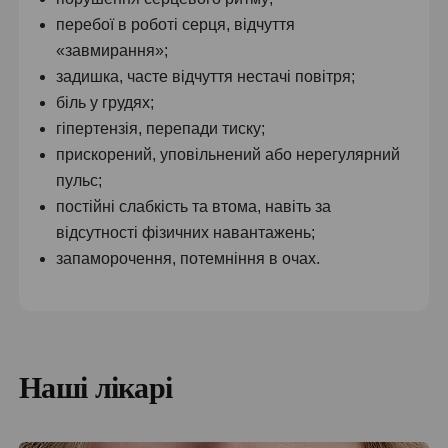
перебої в роботі серця, відчуття
«завмирання»;
задишка, часте відчуття нестачі повітря;
біль у грудях;
гіпертензія, перепади тиску;
прискорений, уповільнений або нерегулярний
пульс;
постійні слабкість та втома, навіть за
відсутності фізичних навантажень;
запаморочення, потемніння в очах.
Моніторування ЕКГ за Холтером, ціна якого
залежить насамперед від тривалості обстеження,
застосовується для діагностики низки серцево-
Наші лікарі
судинних захворювань, зокрема:
аритмій (екстрасистолії, синусової тахікардії,