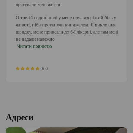
медичного центру варто прийняти душ, зняти
врятували мені життя.
металеві аксесуари, чоловікам варто поголити
О третій годині ночі у мене почався різкий біль у
волосся на грудях.
животі, ніби проткнули кинджалом. Я викликала
швидку, мене привезли до 6-ї лікарні, але там мені
Процедура складається з двох етапів.
не надали належно
1. Встановлення і налаштування апарата.
Читати повністю
Електроди прикріплюються на грудях, датчик
розміщується на поясі або плечі.
5.0
2. Зняття пристрою.
Апарат підключається до
комп’ютера, отримані дані обробляються за
допомогою спеціальної програми, лікар аналізує
інформацію, вивчає записи пацієнта та визначає стан
серцево-судинної системи.
Під час носіння апарата пацієнт веде нотатки, в яких
Адреси
фіксує час: