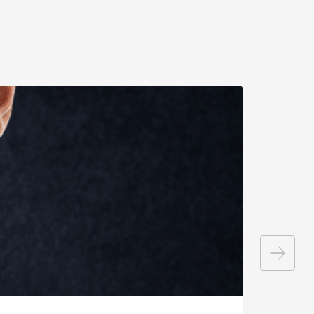
НЫМ
певта