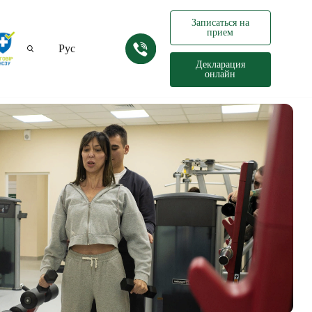
Записаться на
прием
Рус
Декларация
онлайн
Укр