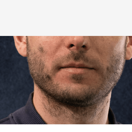
КЛАРАЦИЮ С СЕМЕЙ
ПОЛУЧИ БЕСПЛАТНО:
йного доктора, педиатра, тера
чные
авления
ство»
ЛАРАЦИЮ ОНЛАЙН