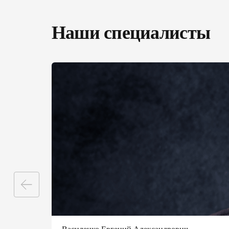
ПОДПИШИ ДЕ
ДОКТОРОМ И 
Наши специалисты
консультации семе
базовые анализы
справки и больни
электронные напр
«доступное лекар
вакцинацию и др.
ПОДПИСАТЬ ДЕК