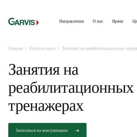
Направления
О нас
Врачи
Ц
/
/
Занятия на реабилитационных трен
Главная
Реабилитация
Занятия на
реабилитационных
тренажерах
Записаться на консультацию