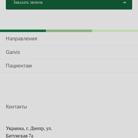
переохлаждение
длительная диета
хронические стрессы
сильная усталость
Направления
внутренние повреждения (камни в мочевом
Garvis
пузыре)
химические повреждения (лекарственные
Пациентам
препараты).
Диагностика заболеваний
мочевого пузыря
Контакты
Основными способами диагностики этих
заболеваний являются:
Украина, г. Днепр, ул.
Батумская 7а
лабораторные исследования