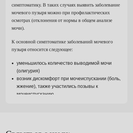
симптоматику. В таких случаях выявить заболевание
мочевого пузыря можно при профилактических
осмотрах (отклонения от нормы в общем анализе
мочи).
К основной симптоматике заболеваний мочевого
пузыря относится следующее:
уменьшилось количество выводимой мочи
(олигурия)
возник дискомфорт при мочеиспускании (боль,
жжение), также участились позывы к
мочеиспусканию
появление недержания мочи
чувство неопорожненности мочевого пузыря
появилась кровь в моче (гематурия)
может наблюдаться помутнение мочи и
появление слизи