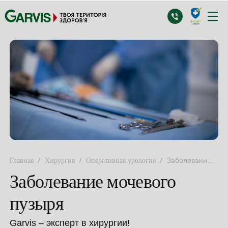
/
/
/
Заболевание
Главная
Хирургия
Оперативная урология
мочевого пузыря
Заболевание мочевого
пузыря
Garvis – эксперт в хирургии!