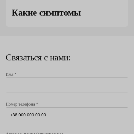
Какие симптомы
стрессового недержания
мочи?
Стрессовое недержание мочи проявляется подтеком
Связаться с нами:
мочи в объеме от нескольких незаметных капель до
струи мочи, возникающих при кашле, чихании,
смехе и/или любой другой физической нагрузке, что
Имя *
вызывает увеличение внутрибрюшного давления.
Как стрессовое недержание мочи влияет на
повседневную жизнь?
Номер телефона *
Есть данные, что за квалифицированной помощью
обращается менее 30% больных. Недержание мочи
склонно прогрессировать, постепенно нарушая