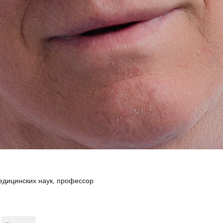
КЛАРАЦИЮ С СЕМЕЙ
ПОЛУЧИ БЕСПЛАТНО:
медицинских наук, профессор
йного доктора, педиатра, тера
чные