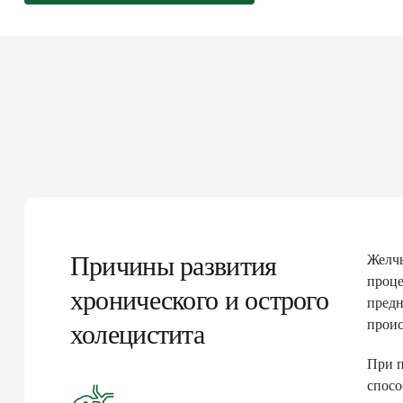
Причины развития
Желчь
проце
хронического и острого
предн
проис
холецистита
При п
спосо