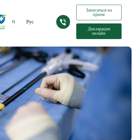
Записаться на
прием
Рус
Декларация
онлайн
Укр