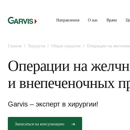
Направления
О нас
Врачи
Ц
/
/
/
Операции на желчном
Главная
Хирургия
Общая хирургия
протоках
Операции на желчн
и внепеченочных п
Garvis – эксперт в хирургии!
Записаться на консультацию