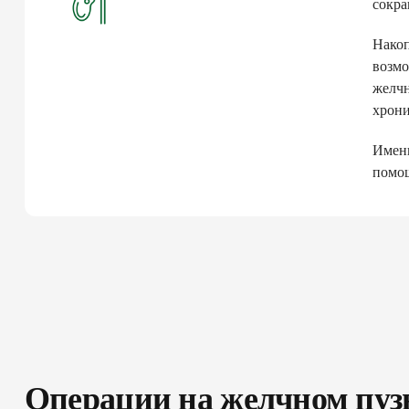
сокра
Накоп
возмо
желчн
хрони
Именн
помо
Операции на желчном пузы