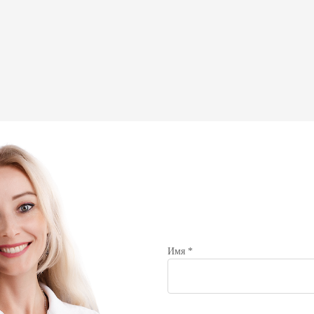
Наш клинический опыт и высокий профессионализ
патологией желчного пузыря и внепеченочных же
механической желтухой.
В многопрофильному медицинскому центру Garvis 
хирургического лечения этих заболеваний. Для об
положительного результата широко используются 
малотравматические операции под контролем ультр
работе мы придерживаемся лучших европейских ст
Имя *