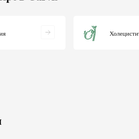
ия
Холецисти
я