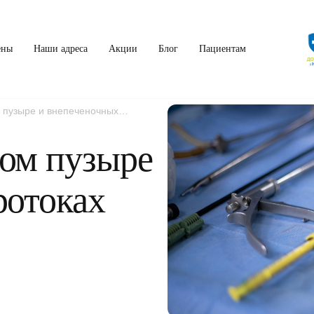
ены
Наши адреса
Акции
Блог
Пациентам
 пузыре и внепеченочных
ом пузыре
ротоках