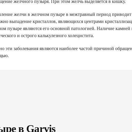
щение желчного пузыря. При этом желчь выделяется в кишку.
ление желчи в желчном пузыре в межтравный период приводит 
жно выпадение кристаллов, являющихся центрами кристаллизац
ом пузыре являются его основной патологией. Наличие камней 
ческого и острого калькулезного холецистита.
о эти заболевания являются наиболее частой причиной обращен
щью.
ре в Garvis