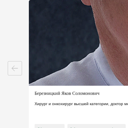
ПОДПИШИ ДЕ
ДОКТОРОМ И 
Березницкий Яков Соломонович
Хирург и онкохирург высшей категории, доктор 
консультации семе
базовые анализы
справки и больни