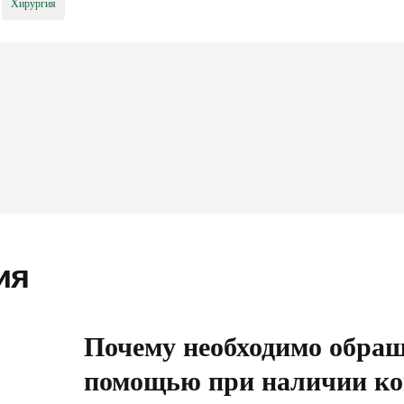
Хирургия
авления
ство»
ЛАРАЦИЮ ОНЛАЙН
ия
Почему необходимо обращ
помощью при наличии ко