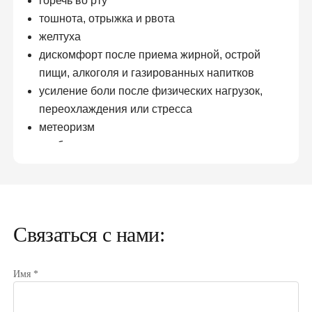
горечь во рту
тошнота, отрыжка и рвота
желтуха
дискомфорт после приема жирной, острой
пищи, алкоголя и газированных напитков
усиление боли после физических нагрузок,
переохлаждения или стресса
метеоризм
слабость, головокружение.
Так называемая печеночная колика (она
характеризуется внезапной острой и весьма
интенсивной болью в верхней половине живота,
Связаться с нами:
преимущественно в правом подреберье. Боль может
отдавать в правое плечо, поясницу, лопатку).
Имя *
Наличие у пациента нескольких или даже одного из
вышеперечисленных признаков — прямое показание