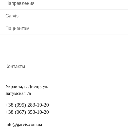
Направления
желудка
нарушение обмена веществ
Garvis
неправильное питание
беременность
Пациентам
прием препаратов для гормональной
контрацепции
регулярный запор
нарушение в диете
пониженный иммунитет
Контакты
хронические инфекции
дискинезия желчных путей
низкая физическая активность.
Украина, г. Днепр, ул.
Батумская 7а
Виды холецистита
+38 (095) 283-10-20
+38 (067) 353-10-20
Под влиянием вышеупомянутых причин в желчном
info@garvis.com.ua
пузыре выпадают кристаллы холестерина, вокруг