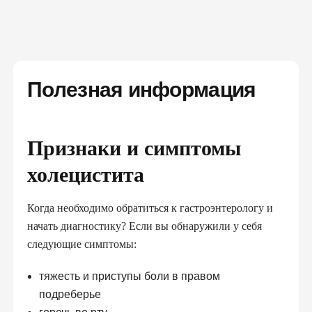
СЕМЕЙНЫМ ДОКТОРОМ И ПОЛУЧИ
БЕСПЛАТНО:
консультации семейного доктора, педиатра,
терапевта
базовые анализы
Полезная информация
справки и больничные
электронные направления
«доступное лекарство»
вакцинацию и др.
Признаки и симптомы
холецистита
ПОДПИСАТЬ ДЕКЛАРАЦИЮ ОНЛАЙН
Когда необходимо обратиться к гастроэнтерологу и
начать диагностику? Если вы обнаружили у себя
следующие симптомы:
тяжесть и приступы боли в правом
подреберье