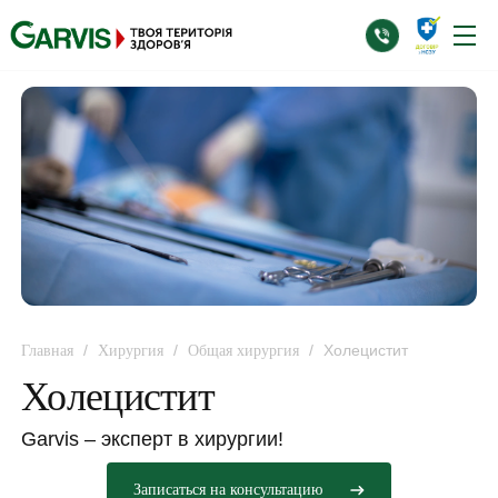
/
/
/
Холецистит
Главная
Хирургия
Общая хирургия
Холецистит
Garvis – эксперт в хирургии!
Записаться на консультацию