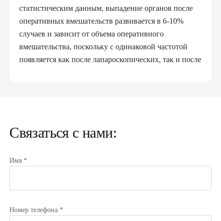
статистическим данным, выпадение органов после
оперативных вмешательств развивается в 6-10%
случаев и зависит от объема оперативного
вмешательства, поскольку с одинаковой частотой
появляется как после лапароскопических, так и после
полостных операций. Наличие грыжи не только
является эстетическим дефектом, но и значительно
ухудшает качество жизни.
болевые ощущения
Связаться с нами:
общую слабость и недомогание
повышение температуры
рвоту и тошноту
Имя *
сильный дискомфорт даже при минимальных
физических нагрузках.
Номер телефона *
Лечение послеоперационной вентральной грыжи