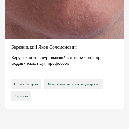
БЕСПЛАТНО:
консультации семейного доктора, педиатра,
терапевта
базовые анализы
справки и больничные
электронные направления
«доступное лекарство»
Березницкий Яков Соломонович
вакцинацию и др.
Хирург и онкохирург высшей категории, доктор
ПОДПИСАТЬ ДЕКЛАРАЦИЮ ОНЛАЙН
медицинских наук, профессор
Общая хирургия
Заболевания пищевода и диафрагмы
Хирургия