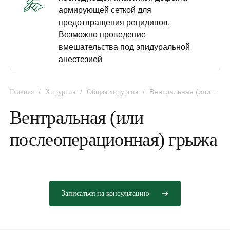
армирующей сеткой для
предотвращения рецидивов.
Возможно проведение
вмешательства под эпидуральной
анестезией
/
/
/
Вентральная (или
Главная
Хирургия
Общая хирургия
послеоперационная) грыжа
Вентральная (или
послеоперационная) грыжа
Записаться на консультацию