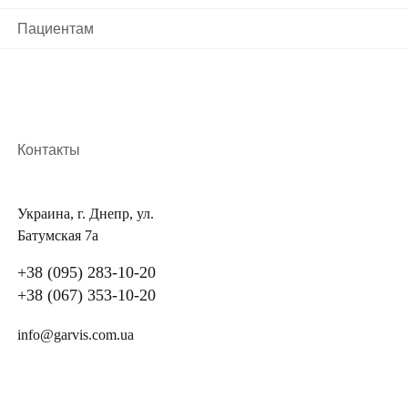
Лечение вентральной грыжи в современной
Пациентам
хирургии проводится двумя основными способами:
лапароскопическое удаление без разреза
полостная операция с разрезом.
Контакты
В Украине успешно применяются оба метода
лечения. Цена операции зависит от объемов
вмешательства и стоимости сопутствующих
Украина, г. Днепр, ул.
материалов и лекарственных препаратов,
Батумская 7а
необходимых для его осуществления.
+38 (095) 283-10-20
+38 (067) 353-10-20
Лапароскопическая герниопластика
info@garvis.com.ua
Современный малоинвазивный хирургический
метод, широко используемый для устранения
дефектов диаметром до 10 см. проводится под общим