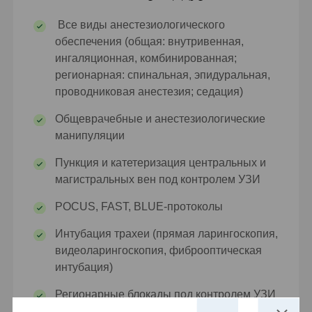
Все виды анестезиологического
обеспечения (общая: внутривенная,
ингаляционная, комбинированная;
регионарная: спинальная, эпидуральная,
проводниковая анестезия; седация)
Общеврачебные и анестезиологические
манипуляции
Пункция и катетеризация центральных и
магистральных вен под контролем УЗИ
POCUS, FAST, BLUE-протоколы
Интубация трахеи (прямая ларингоскопия,
видеоларингоскопия, фиброоптическая
интубация)
Регионарные блокады под контролем УЗИ