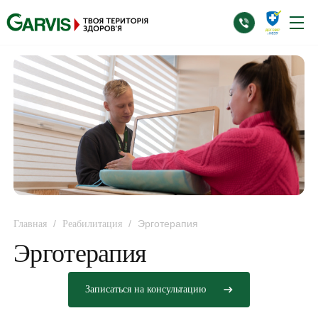
/
/
Эрготерапия
Главная
Реабилитация
Эрготерапия
Записаться на консультацию