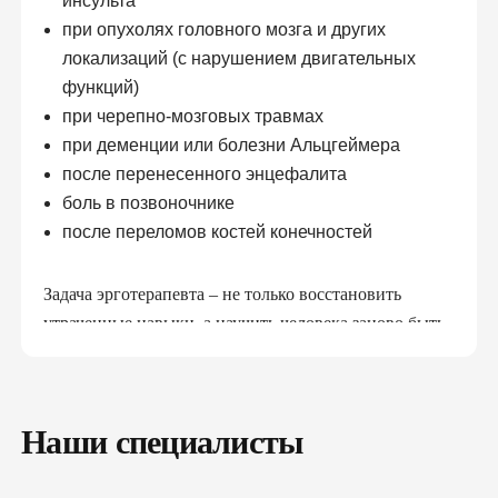
инсульта
при опухолях головного мозга и других
локализаций (с нарушением двигательных
функций)
при черепно-мозговых травмах
при деменции или болезни Альцгеймера
после перенесенного энцефалита
боль в позвоночнике
после переломов костей конечностей
Задача эрготерапевта – не только восстановить
утраченные навыки, а научить человека заново быть
самостоятельным дома и в самообслуживании.
Почему
Наши специалисты
Реабилитационный центр
Garvis?