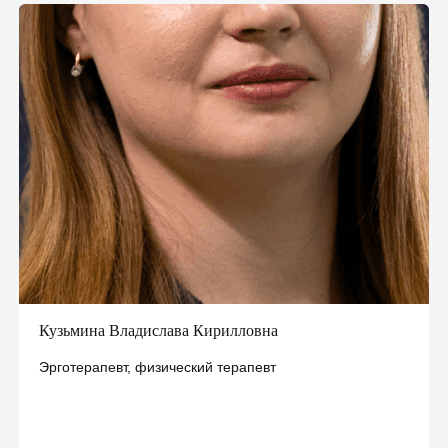
Высокий технологический уровень
диагностики и терапии
Мультидисциплинарная команда опытных
специалистов
Только индивидуальные программы
реабилитации
Тщательный контроль за выполнением
процедур и тренировок
Безбарьерная среда, комфортные условия
Кузьмина Владислава Кирилловна
Эрготерапевт, физический терапевт