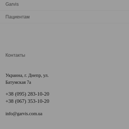
Garvis
Чтобы выявить причины аллергии (конкретные
аллергены) и оценить реакцию организма на них, в
Пациентам
многопрофильном медицинском центре Garvis
используются такие методы:
Кожные аллергопробы. На кожу наносятся
небольшие дозы аллергенов или специальные
Контакты
пластыри. Через определенное время
изучается реакция организма на разные виды
раздражителей.
Украина, г. Днепр, ул.
Анализ крови на специфические антитела
Батумская 7а
(IgE). Этот метод используется, когда кожные
+38 (095) 283-10-20
пробы нецелесообразны или их выполнение
+38 (067) 353-10-20
противопоказано, например, маленьким детям
или людей с кожными заболеваниями.
info@garvis.com.ua
Анализ крови позволяет измерить уровень
специфических антител (иммуноглобулинов E)