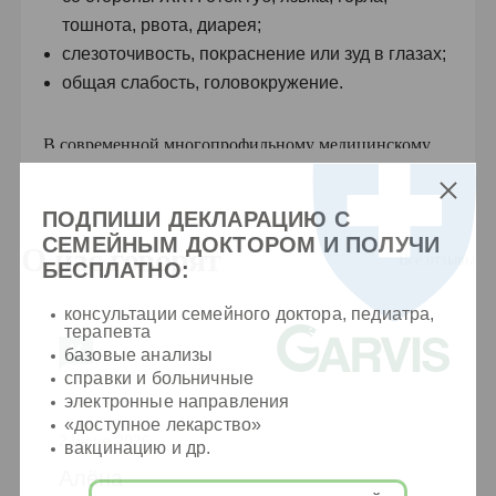
тошнота, рвота, диарея;
слезоточивость, покраснение или зуд в глазах;
общая слабость, головокружение.
В современной многопрофильному медицинскому
центру аллергологии Garvis успешно диагностируют
и лечат такие заболевания:
ПОДПИШИ ДЕКЛАРАЦИЮ С
СЕМЕЙНЫМ ДОКТОРОМ И ПОЛУЧИ
О нас говорят
аллергический ринит;
Все отзывы
БЕСПЛАТНО:
атопический дерматит;
бронхиальная астма;
консультации семейного доктора, педиатра,
терапевта
крапивница;
базовые анализы
поллиноз;
справки и больничные
патологические реакции на лечебные
электронные направления
«доступное лекарство»
препараты, пищевые аллергены;
2 июня 2026
вакцинацию и др.
аллергический конъюнктивит;
Алёна
аллергические реакции на укусы насекомых и