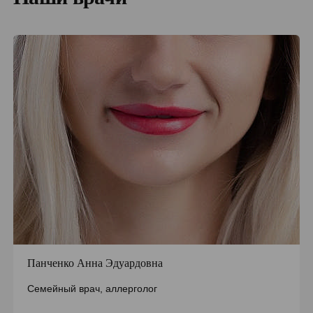
Первый этап:
Опрос пациента и сбор анамнеза
Какие именно проявления беспокоят (чихание,
кашель, зуд, кожные высыпания и т. д.)?
Когда симптомы появились впервые или когда
усиливаются?
Имеет ли пациент другие аллергии или
хронические заболевания?
Какие медикаменты пациент принимает?
Какие продукты употреблял перед появлением
симптомов?
Страдает ли от аллергии кто-либо еще в
семье?
Панченко Анна Эдуардовна
Второй этап:
Осмотр пациента
Семейный врач, аллерголог
Осмотр поверхности кожи.