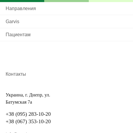
заболевание не проявится, иммунная система
Направления
бессимптомно справится с ним.
Garvis
На сегодняшний день известны 2 типа вакцин от
полио: ОПВ (живая) и ИПВ (инактивированная
Пациентам
вакцина), содержащие защиту от всех 3 известных
типов вируса. Прививка формирует защиту, против
которой полиовирус бессилен, а его компоненты не
представляют опасности для здоровья. Качественная
вакцина заставляет организм реагировать правильно,
Контакты
создавая антитела.
Вакцинация – это самый эффективный и безопасный
Украина, г. Днепр, ул.
способ свести риск болезни к нулю.
Батумская 7а
+38 (095) 283-10-20
Реакция на прививку
+38 (067) 353-10-20
Родители знают, что самый надежный способ – это