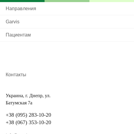
Перед прохождением процедуры в МЦ «Семейный
Направления
врач» каждого пациента осматривает врач. Это
связано с тем, что для вакцинации существует ряд
Garvis
временных противопоказаний, при наличии которых
Пациентам
рекомендуется производить прививку гепатита А.
К противопоказаниям относятся:
острая форма различных заболеваний
аллергическая реакция на первую вакцину
Контакты
(при ревакцинации)
индивидуальная непереносимость
компонентов
Украина, г. Днепр, ул.
Батумская 7а
На момент процедуры человек должен быть
+38 (095) 283-10-20
полностью здоровым, чтобы влияние вакцины не
+38 (067) 353-10-20
усилило течение других болезней. При наличии
аллергических реакций врач назначит прием