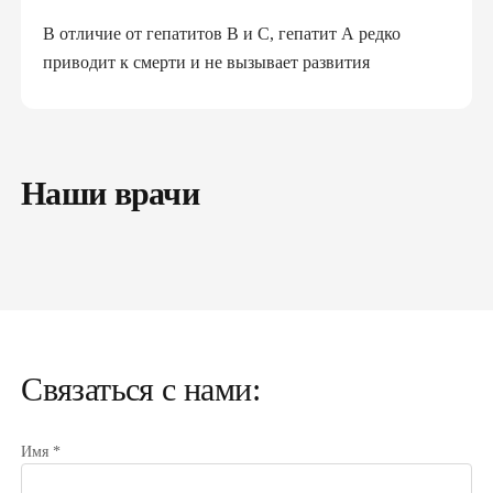
В отличие от гепатитов В и С, гепатит А редко
приводит к смерти и не вызывает развития
хронической болезни. Однако его симптомы
значительно ослабляют организм, в редких случаях
вызывают острую печеночную недостаточность.
Человек, страдающий гепатитом А может наблюдать
Наши врачи
следующие симптомы:
слабость
повышение температуры
недомогание
тошнота рвота
желтуха
Связаться с нами:
Самый эффективный способ предотвращения
Имя *
заболевания – вакцинация от гепатита А, которая
позволяет обеспечить длительную защиту организма