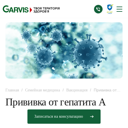
/
/
/
Прививка от
Главная
Семейная медицина
Вакцинация
гепатита А
Прививка от гепатита А
Записаться на консультацию