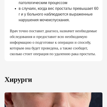
ПОДПИШИ ДЕКЛАРАЦИЮ С
патологическим процессом
СЕМЕЙНЫМ ДОКТОРОМ И ПОЛУЧИ
в случаях, когда вес простаты превышает 60
БЕСПЛАТНО:
г и у больного наблюдаются выраженные
нарушения мочеиспускания.
консультации семейного доктора, педиатра,
терапевта
Врач точно поставит диагноз, назначит необходимые
базовые анализы
обследования и предоставит всю необходимую
справки и больничные
электронные направления
информацию о подготовке к операции и способу,
«доступное лекарство»
которым она будет проведена, а также сообщит,
вакцинацию и др.
сколько стоит операция по удалению рака простаты.
ПОДПИСАТЬ ДЕКЛАРАЦИЮ ОНЛАЙН
Хирурги