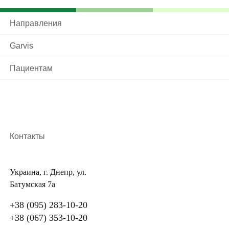
в среднем составляет 2-3 часа.
Направления
Лапароскопия предстательной железы, цена которой
несколько выше, чем у открытого метода
Garvis
вмешательства, является современным
малотравматическим способом хирургического
Пациентам
лечения. Она выполняется с помощью лапароскопа с
видеокамерой на конце, что позволяет
контролировать течение вмешательства и
специальных лапароскопических
микроинструментов, которые вводятся через 5
Контакты
небольших проколов диаметром до 1 см на передней
брюшной стенке.
Украина, г. Днепр, ул.
Простатэктомия — этапы операции:
Батумская 7а
+38 (095) 283-10-20
Установка через проколы лапароскопа и
+38 (067) 353-10-20
необходимых инструментов