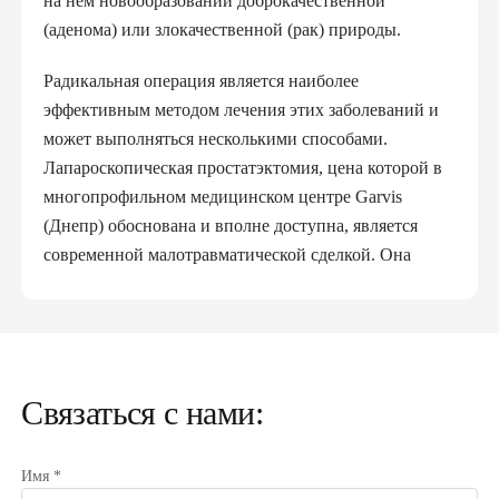
на нем новообразований доброкачественной
(аденома) или злокачественной (рак) природы.
Радикальная операция является наиболее
эффективным методом лечения этих заболеваний и
может выполняться несколькими способами.
Лапароскопическая простатэктомия, цена которой в
многопрофильном медицинском центре Garvis
(Днепр) обоснована и вполне доступна, является
современной малотравматической сделкой. Она
обеспечивает быстрое восстановление, а риск
послеоперационных осложнений сводит к
минимуму.
Удалить простату следует в случаях, когда болезнь
Связаться с нами:
невозможно вылечить или устранить
консервативными методами и выздоровление
Имя *
пациента без оперативного вмешательства