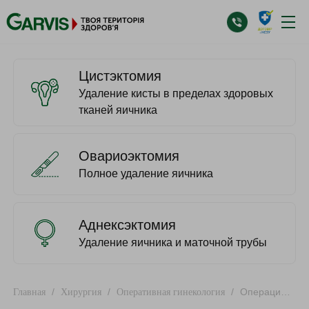
Цистэктомия
Удаление кисты в пределах здоровых
тканей яичника
Овариоэктомия
Полное удаление яичника
Аднексэктомия
Удаление яичника и маточной трубы
/
/
/
Операция
Главная
Хирургия
Оперативная гинекология
по удалению кисты яичника