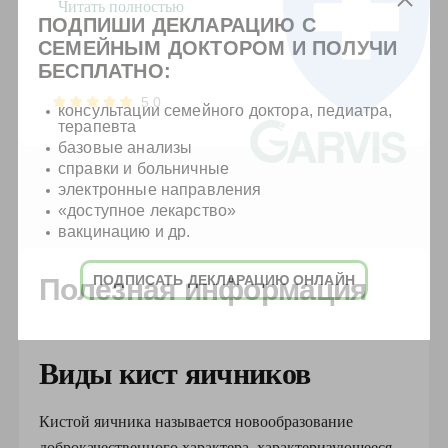
Читать полностью
ПОДПИШИ ДЕКЛАРАЦИЮ С
СЕМЕЙНЫМ ДОКТОРОМ И ПОЛУЧИ
БЕСПЛАТНО:
5.0
консультации семейного доктора, педиатра,
терапевта
базовые анализы
справки и больничные
электронные направления
«доступное лекарство»
вакцинацию и др.
ПОДПИСАТЬ ДЕКЛАРАЦИЮ ОНЛАЙН
Полезная информация
Виды кист яичников
Кистой яичника называется новообразование
доброкачественного характера, характеризующееся