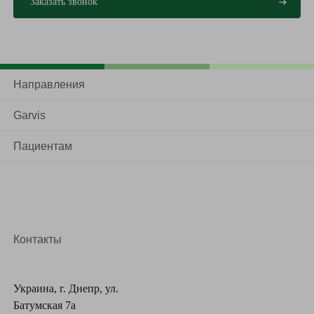
Назобилиарное, когда один конец трубки
устанавливают в желтый проток, а другой
выводят через нос.
Направления
Чрезкожное чрезпочечное. некоторые
выполняются следующие дренировки
Garvis
желчных протоков при онкологии. Трубка
выводится через прокол в брюшной стене.
Пациентам
Наружно-внутреннее дренирование. С
помощью дренажной трубки соединяют
желтые протоки, производят и
двенадцатиперстную кишку, причем желчи
оттекают в кишечник.
Контакты
Стентирование желчных протоков. Процедура,
в ходе которой в конце установлен стент –
специальная трубка, содержащая
Украина, г. Днепр, ул.
блокированный участок ткани в открытом
Батумская 7а