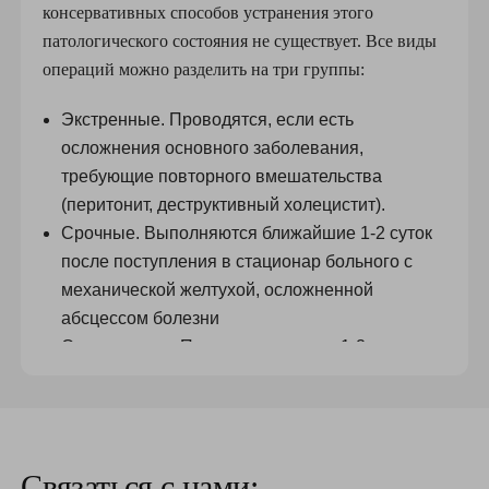
консервативных способов устранения этого
патологического состояния не существует. Все виды
операций можно разделить на три группы:
Экстренные. Проводятся, если есть
осложнения основного заболевания,
требующие повторного вмешательства
(перитонит, деструктивный холецистит).
Срочные. Выполняются ближайшие 1-2 суток
после поступления в стационар больного с
механической желтухой, осложненной
абсцессом болезни
Отсроченные. Проводятся спустя 1-2 недели
после развития желтухи.
Во всех случаях тактику лечения использует врач.
Связаться с нами: