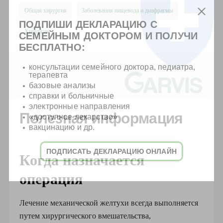
Общая хирургия
Заболевания пищевода и диафрагмы
ПОДПИШИ ДЕКЛАРАЦИЮ С
Хирургия
СЕМЕЙНЫМ ДОКТОРОМ И ПОЛУЧИ
БЕСПЛАТНО:
консультации семейного доктора, педиатра,
терапевта
базовые анализы
справки и больничные
электронные направления
Полезная информация
«доступное лекарство»
вакцинацию и др.
ПОДПИСАТЬ ДЕКЛАРАЦИЮ ОНЛАЙН
Когда назначается
операция
Лечение механической желтухи всегда выполняется
путем хирургического вмешательства,