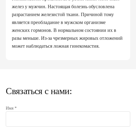
желез у мужчин. Настоящая болезнь обусловлена ​​
разрастанием железистой ткани. Причиной тому
является преобладание в мужском организме
женских гормонов. В нормальном состоянии их в
разы меньше. Из-за чрезмерных жировых отложений
может наблюдаться ложная гинекомастия.
Чаще всего этот недуг можно наблюдать во время
гормональных перестроек. Поэтому гинекомастия
груди преимущественно встречается:
Связаться с нами:
у новорожденных (гинекомастия у мальчиков
появляется вследствие передачи эстрогенов
из крови матери)
Имя *
гинекомастия у подростков
в пожилом возрасте.