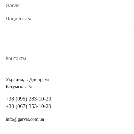
заболевание. Кроме того, в дальнейшем он может
Garvis
привести к появлению рака молочной железы.
Пациентам
Поэтому гинекомастия у мужчин вызывает
необходимость проведения операции.
Симптомы гинекомастии
Основными признаками заболевания являются рост
Контакты
молочных желез и увеличение груди. Чаще
происходит двусторонняя гинекомастия, но иногда
Украина, г. Днепр, ул.
она может проявляться только на одной железе.
Батумская 7а
Бывает, что одна часть груди меняется в размерах
больше, чем вторая. На фото представлен пример
+38 (095) 283-10-20
физиологической гинекомастии у мальчиков.
+38 (067) 353-10-20
Недуг часто сопровождается рядом других
info@garvis.com.ua
симптомов: