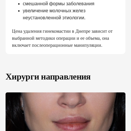
смешанной формы заболевания
увеличение молочных желез
неустановленной этиологии.
Цена удаления гинекомастии в Днепре зависит от
выбранной методики операции и ее объема, она
включает послеоперационные манипуляции.
ПОДПИШИ ДЕКЛАРАЦИЮ С
СЕМЕЙНЫМ ДОКТОРОМ И ПОЛУЧИ
БЕСПЛАТНО:
Хирурги направления
консультации семейного доктора, педиатра,
терапевта
базовые анализы
справки и больничные
электронные направления
«доступное лекарство»
вакцинацию и др.