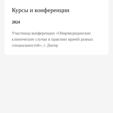
йного доктора, педиатра, тера
Курсы и конференции
2024
чные
авления
Участница конференции «Общемедицинские
ство»
клинические случаи в практике врачей разных
специальностей», г. Днепр
ЛАРАЦИЮ ОНЛАЙН