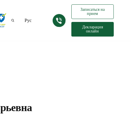
Записаться на
прием
Рус
Декларация
онлайн
Укр
рьевна