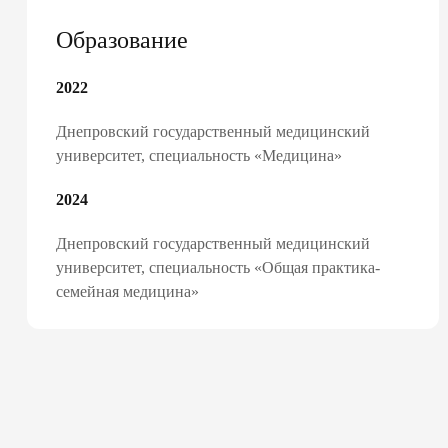
консультации семе
Образование
базовые анализы
2022
справки и больни
электронные напр
Днепровский государственный медицинский
«доступное лекар
университет, специальность «Медицина»
вакцинацию и др.
2024
Днепровский государственный медицинский
университет, специальность «Общая практика-
ПОДПИСАТЬ ДЕК
семейная медицина»