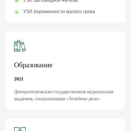
УЗИ щитовидной железы
ПОДПИШИ ДЕКЛАРАЦИЮ С
УЗИ беременности малого срока
СЕМЕЙНЫМ ДОКТОРОМ И ПОЛУЧИ
БЕСПЛАТНО:
консультации семейного доктора, педиатра,
терапевта
базовые анализы
справки и больничные
электронные направления
Образование
«доступное лекарство»
вакцинацию и др.
2021
ПОДПИСАТЬ ДЕКЛАРАЦИЮ ОНЛАЙН
Днепропетровская государственная медицинская
академия, специализация «Лечебное дело»