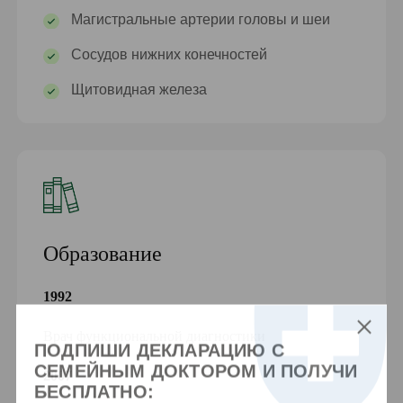
Магистральные артерии головы и шеи
Сосудов нижних конечностей
Щитовидная железа
Образование
1992
Врач функциональной диагностики
ПОДПИШИ ДЕКЛАРАЦИЮ С
СЕМЕЙНЫМ ДОКТОРОМ И ПОЛУЧИ
2007
БЕСПЛАТНО: