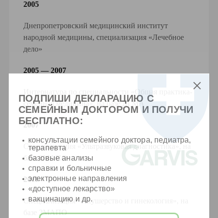
2005
Днепропетровский медицинский институт
народной медицины, специализация «Лечебное
дело»
2005 — 2007
Интернатура по специальности «Общая практика-
ПОДПИШИ ДЕКЛАРАЦИЮ С
семейная медицина», на базе ДГМА
СЕМЕЙНЫМ ДОКТОРОМ И ПОЛУЧИ
БЕСПЛАТНО:
2007
консультации семейного доктора, педиатра,
Специализация «Ультразвуковая диагностика», на
терапевта
базовые анализы
базе ЗМАПО
справки и больничные
электронные направления
2011
«доступное лекарство»
вакцинацию и др.
Специализация «Акушерство и гинекология», на
базе ЗМАПО