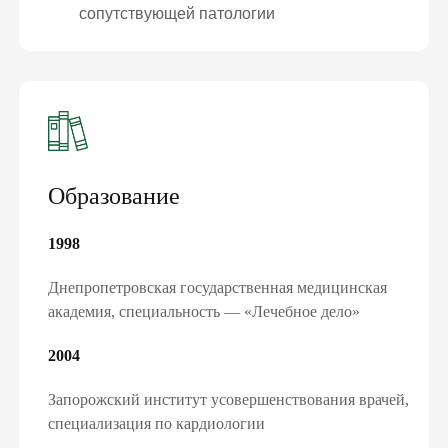
сопутствующей патологии
ПОДПИШИ ДЕКЛАРАЦИЮ С
СЕМЕЙНЫМ ДОКТОРОМ И ПОЛУЧИ
БЕСПЛАТНО:
консультации семейного доктора, педиатра,
терапевта
Образование
базовые анализы
справки и больничные
электронные направления
1998
«доступное лекарство»
вакцинацию и др.
Днепропетровская государственная медицинская
академия, специальность — «Лечебное дело»
ПОДПИСАТЬ ДЕКЛАРАЦИЮ ОНЛАЙН
2004
Запорожский институт усовершенствования врачей,
специализация по кардиологии