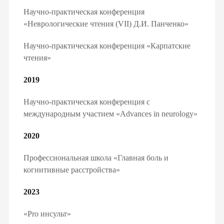
Научно-практическая конференция
«Неврологические чтения (VII) Д.И. Панченко»
Научно-практическая конференция «Карпатские
чтения»
2019
Научно-практическая конференция с
международным участием «Advances in neurology»
КЛАРАЦИЮ С СЕМЕЙ
2020
ПОЛУЧИ БЕСПЛАТНО:
Профессиональная школа «Главная боль и
когнитивные расстройства»
йного доктора, педиатра, тера
2023
«Pro ​​инсульт»
чные