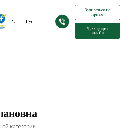
Записаться на
прием
Рус
Декларация
онлайн
Укр
лановна
ной категории