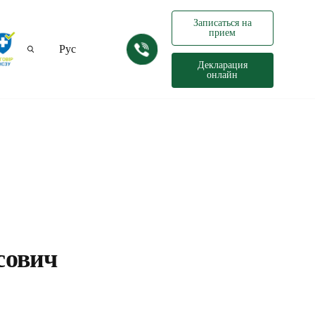
Записаться на
прием
Рус
Декларация
онлайн
Укр
сович