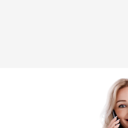
консультации семе
базовые анализы
справки и больни
электронные напр
«доступное лекар
вакцинацию и др.
ПОДПИСАТЬ ДЕК