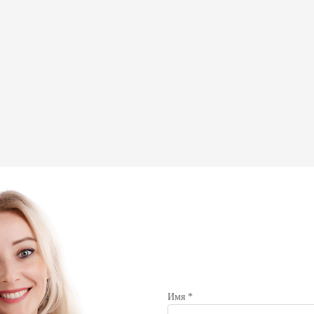
йного доктора, педиатра, тера
чные
авления
ство»
ЛАРАЦИЮ ОНЛАЙН
Имя *