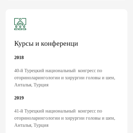
ПОДПИШИ ДЕКЛАРАЦИЮ С
Курсы и конференци
СЕМЕЙНЫМ ДОКТОРОМ И ПОЛУЧИ
БЕСПЛАТНО:
2018
консультации семейного доктора, педиатра,
терапевта
40-й Турецкий национальный конгресс по
базовые анализы
оториноларингологии и хирургии головы и шеи,
справки и больничные
Анталья, Турция
электронные направления
«доступное лекарство»
2019
вакцинацию и др.
41-й Турецкий национальный конгресс по
ПОДПИСАТЬ ДЕКЛАРАЦИЮ ОНЛАЙН
оториноларингологии и хирургии головы и шеи,
Анталья, Турция