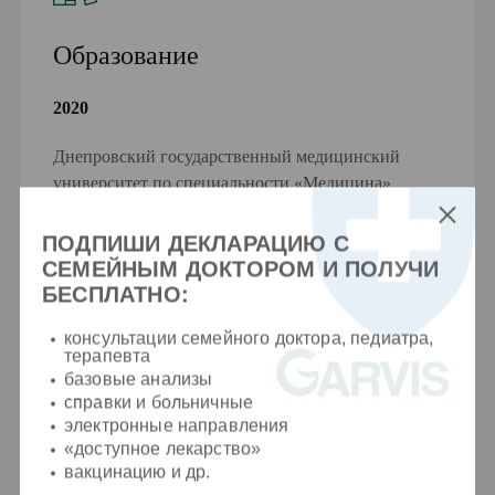
Образование
2020
Днепровский государственный медицинский
университет по специальности «Медицина»
2024
ПОДПИШИ ДЕКЛАРАЦИЮ С
СЕМЕЙНЫМ ДОКТОРОМ И ПОЛУЧИ
Специализация по направлению «Внутренние
БЕСПЛАТНО:
болезни» Днепровский государственный
медицинский университет
консультации семейного доктора, педиатра,
терапевта
базовые анализы
2025
справки и больничные
электронные направления
Специализация по направлению «Пульмонология»
«доступное лекарство»
Запорожский государственный медико-
вакцинацию и др.
фармацевтический университет