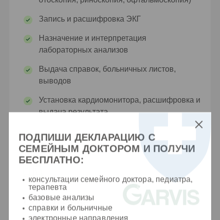
Запись и расшифровка ЭКГ
Назначение и интерпретация
лабораторных анализов
Выдача справок, больничных листов,
выводов
Установка кардиомонитора, расшифровка и
выдача результата
ПОДПИШИ ДЕКЛАРАЦИЮ С
СЕМЕЙНЫМ ДОКТОРОМ И ПОЛУЧИ
БЕСПЛАТНО:
консультации семейного доктора, педиатра,
терапевта
базовые анализы
Образование
справки и больничные
электронные направления