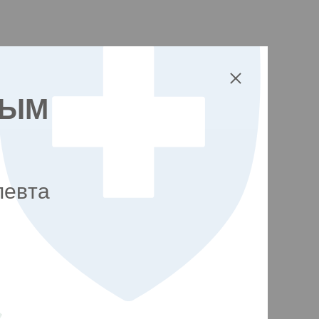
НЫМ
певта