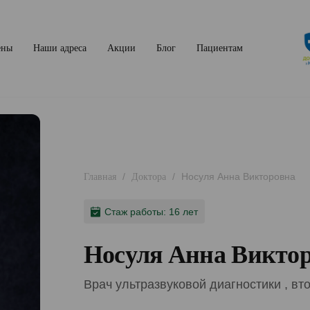
ены
Наши адреса
Акции
Блог
Пациентам
/
/
Носуля Анна Викторовна
Главная
Доктора
Стаж работы: 16 лет
Носуля Анна Викто
Врач ультразвуковой диагностики , вт