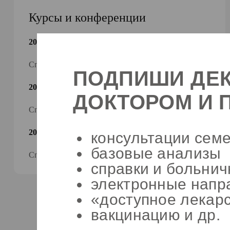
Курсы и конференции
2010
Специализация «Радиология»
ПОДПИШИ ДЕ
2010
ДОКТОРОМ И 
Специализация «Рентгенология»
2014
консультации семе
базовые анализы
Специализация «Ультразвуковая диагностика»
справки и больни
электронные напр
«доступное лекар
вакцинацию и др.