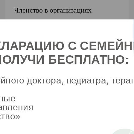
Членство в организациях
Член «Ассоциации радиологов Украины»
КЛАРАЦИЮ С СЕМЕЙ
ПОЛУЧИ БЕСПЛАТНО:
йного доктора, педиатра, тера
чные
авления
ство»