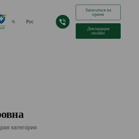
Записаться на
прием
Рус
Декларация
онлайн
Укр
ровна
орая категория