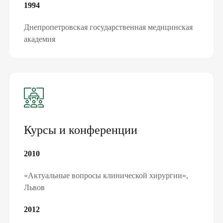
1994
ПОДПИШИ ДЕКЛАРАЦИЮ С
СЕМЕЙНЫМ ДОКТОРОМ И ПОЛУЧИ
Днепропетровская государственная медицинская
БЕСПЛАТНО:
академия
консультации семейного доктора, педиатра,
терапевта
базовые анализы
справки и больничные
электронные направления
«доступное лекарство»
вакцинацию и др.
Курсы и конференции
ПОДПИСАТЬ ДЕКЛАРАЦИЮ ОНЛАЙН
2010
«Актуальные вопросы клинической хирургии»,
Львов
2012