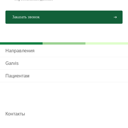
Токсическое действие на железу продуктов
лакокрасочной промышленности
Радиационное излучение и лучевая терапия.
При своевременном выявлении заболеваний и при
доброкачественности структуры узлов возможно
Направления
полное лечение пациента, но это не исключает
возможности рецидива.
Garvis
В целях профилактики заболеваний каждый человек
Пациентам
должен заботиться о своей щитовидной железе,
ежедневно употребляя в пищу йодсодержащие
продукты (в пределах возрастной нормы),
достаточное количество витаминов и минералов и
беречь себя от вредного воздействия внешних
Контакты
факторов. Ну и самым важным аспектом
профилактики является ежегодное посещение врача-