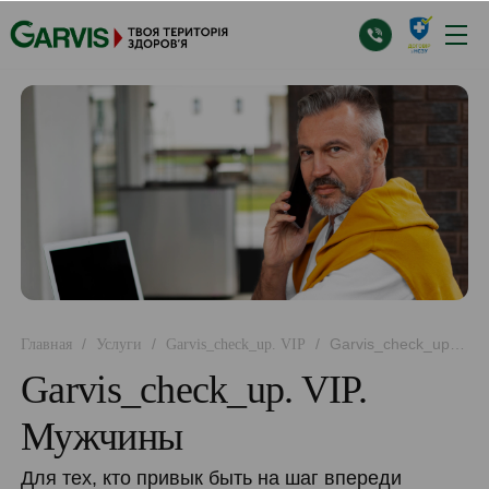
/
/
/
Garvis_check_up.
Главная
Услуги
Garvis_check_up. VIP
VIP. Мужчины
Garvis_check_up. VIP.
Мужчины
Для тех, кто привык быть на шаг впереди