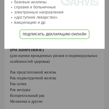
базовые анализы
справки и больничные
ДОПОЛНИТЕЛЬНЫЕ ОПЦИИ*
электронные направления
«доступное лекарство»
вакцинацию и др.
МРТ TOTAL-BODY
+19 000 грн
ПОДПИСАТЬ ДЕКЛАРАЦИЮ ОНЛАЙН
ГЕНЕТИЧЕСКОЕ ОБСЛЕДОВАНИЕ
(РАСШИРЕННОЕ)
(для оценки врожденных рисков и индивидуальных
особенностей здоровья)
Рак предстательной железы
Рак поджелудочной железы
Рак почек
Рак желудка
Колоректальный рак
Меланома и другие