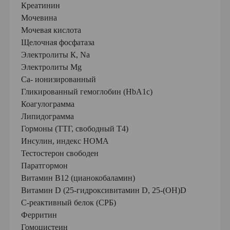
Креатинин
Мочевина
Мочевая кислота
Щелочная фосфатаза
Электролиты К, Na
Электролиты Mg
Ca- ионизированный
Гликированный гемоглобин (HbA1c)
Коагулограмма
Липидограмма
Гормоны (ТТГ, свободный Т4)
Инсулин, индекс НОМА
Тестостерон свободен
Паратгормон
Витамин В12 (цианокобаламин)
Витамин D (25-гидроксивитамин D, 25-(OH)D
С-реактивный белок (СРБ)
Ферритин
Гомоцистеин