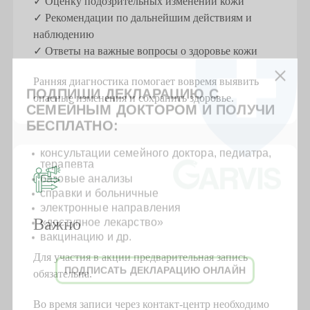
✓ Оценку подозрительных изменений кожи
✓ Рекомендации по дальнейшим действиям и
наблюдению
✓ Ответы на важные вопросы о здоровье кожи
Ранняя диагностика помогает вовремя выявить
ПОДПИШИ ДЕКЛАРАЦИЮ С
опасные изменения и сохранить здоровье.
СЕМЕЙНЫМ ДОКТОРОМ И ПОЛУЧИ
БЕСПЛАТНО:
консультации семейного доктора, педиатра,
терапевта
базовые анализы
справки и больничные
электронные направления
Важно
«доступное лекарство»
вакцинацию и др.
Для участия в акции предварительная запись
ПОДПИСАТЬ ДЕКЛАРАЦИЮ ОНЛАЙН
обязательна.
Во время записи через контакт-центр необходимо