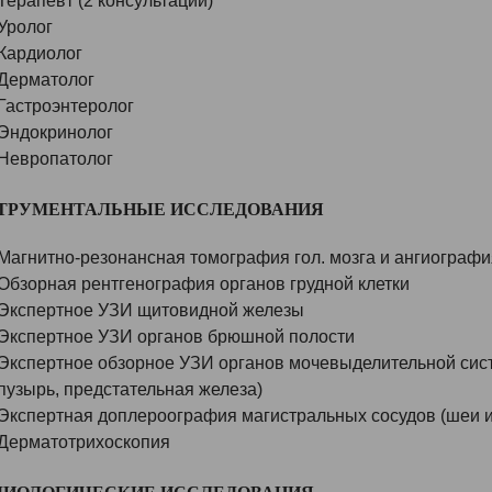
Терапевт (2 консультации)
Уролог
Кардиолог
Дерматолог
Гастроэнтеролог
Эндокринолог
Невропатолог
ТРУМЕНТАЛЬНЫЕ ИССЛЕДОВАНИЯ
Магнитно-резонансная томография гол. мозга и ангиографи
Обзорная рентгенография органов грудной клетки
Экспертное УЗИ щитовидной железы
Экспертное УЗИ органов брюшной полости
Экспертное обзорное УЗИ органов мочевыделительной сист
пузырь, предстательная железа)
Экспертная доплероография магистральных сосудов (шеи и
Дерматотрихоскопия