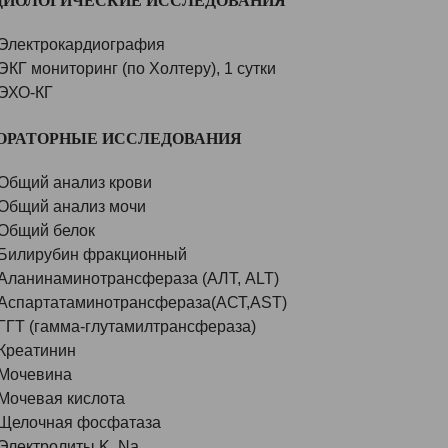
ДИОЛОГИЧЕСКИЕ ИССЛЕДОВАНИЯ
Электрокардиография
ЭКГ мониторинг (по Холтеру), 1 сутки
ЭХО-КГ
ОРАТОРНЫЕ ИССЛЕДОВАНИЯ
Общий анализ крови
Общий анализ мочи
Общий белок
Билирубин фракционный
Аланинаминотрансфераза (АЛТ, ALT)
Аспартатаминотрансфераза(АСТ,AST)
ГГТ (гамма-глутамилтрансфераза)
Креатинин
Мочевина
Мочевая кислота
Щелочная фосфатаза
Электролиты K, Na