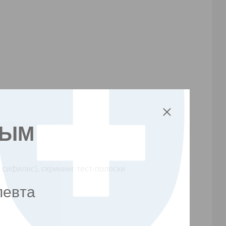
НЫМ
 сифилис), скрининг тест-полоски
певта