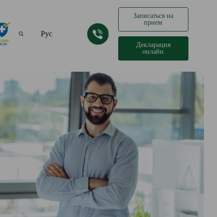
Записаться на
прием
Рус
Декларация
онлайн
Укр