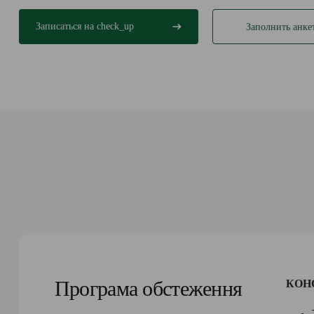
Записаться на check_up
Заполнить анке
Програма обстеження
КОН