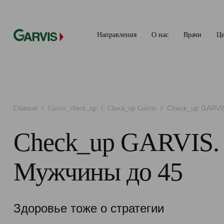
Направления
О нас
Врачи
Ц
/
/
/
Check_up GARVI
Главная
Garvis_check_up
Check_up Garvis
Check_up GARVIS.
Мужчины до 45
Здоровье тоже о стратегии